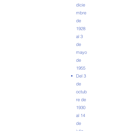
dicie
mbre
de
1928
al 3
de
mayo
de
1955
Del 3
de
octub
re de
1930
al 14
de