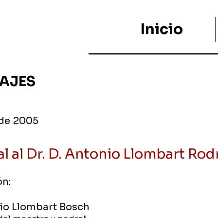
Inicio
AJES
 de 2005
 al Dr. D. Antonio Llombart Rod
ón:
nio Llombart Bosch