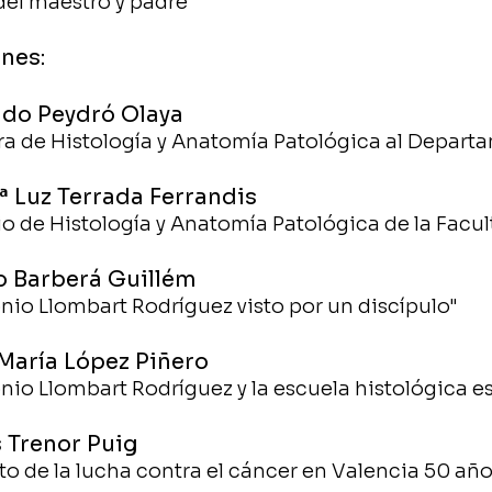
el maestro y padre"
nes:
ndo Peydró Olaya
ra de Histología y Anatomía Patológica al Depart
ª Luz Terrada Ferrandis
rio de Histología y Anatomía Patológica de la Facu
io Barberá Guillém
tonio Llombart Rodríguez visto por un discípulo"
 María López Piñero
tonio Llombart Rodríguez y la escuela histológica 
s Trenor Puig
to de la lucha contra el cáncer en Valencia 50 añ