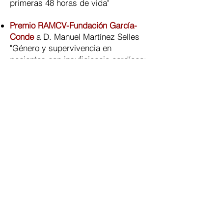
primeras 48 horas de vida"
Premio RAMCV-Fundación García-
Conde
a D. Manuel Martínez Selles
"Género y supervivencia en
pacientes con insuficiencia cardíaca:
interacciones con diabetes y
etiología"
PREMIADOS 2011
Premio de la Real Academia de
Medicina CV
a Dª Ana Martínez
Aspas
"Diagnóstico y control evolutivo de
las circulares de cordón en el primer
trimestre de gestación mediante
ecografía 3D/4D y Doppler"
Premio de la Real Academia de